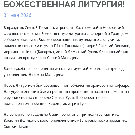
БОЖЕСТВЕННАЯ ЛИТУРГИЯ!
31 мая 2026
В праздник Святой Троицы митрополит Костромской и Нерехтский
Ферапонт совершил Божественную литургию с вечерней в Троицком
соборе монастыря. Высокопреосвященному владыке сослужили:
наместник обители игумен Пётр (Ерышалов), иерей Евгений Веселов,
иеромонах Никон (Касярум), иерей Димитрий Гусев. Диаконский чин
возглавил протодиакон Сергий Мальцев.
Богослужебные песнопения исполнил мужской хор монастыря под
управлением Николая Мальцева.
Перед Литургией был совершён чин облачения архиерея на кафедре.
На сугубой ектении были прочитаны прошения и вознесена молитва
о русских воинах и победе Святой Руси. Проповедь перед
причащением произнёс иерей Димитрий Гусев.
На вечерне по традиции были прочитаны три молитвы святителя
Василия Великого с коленопреклонением (впервые после праздника
Святой Пасхи).