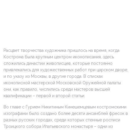
Расцвет творчества художника пришлось на время, когда
Кострома была крупным центром иконописания, здесь
сложились династии живописцев, которые постоянно
привлекались для художественных работ при царском дворе,
и по указу из Москвы, в другие города. В списках
иконописной мастерской Московской Оружейной палаты
они, как правило, числились среди мастеров высшей
квалификации – первой и второй статьи.
Во главе с Гурием Никитиным Кинешемцевым костромскими
изографами было создано более десяти ансамблей фресок в
разных русских городах, среди которых стенные росписи
Троицкого собора Ипатьевского монастыря – одни из