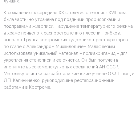
лучших.
К сожалению, к середине XX столетия стенопись XVII века
была частично утрачена под поздними прорисовками и
подправками живописи. Нарушение температурного режима
в храме привело к распространению плесени, грибков,
высолов. Группа костромских художников-реставраторов
во главе с Александром Михайловичем Малафеевым
использовала уникальный материал – полиакриламид – для
укрепления стенописи и ее очистки. Он был получен в
институте высокомолекулярных соединений АН СССР.
Методику очистки разработали киевские ученые О.Ф. Плющ и
Л.П. Калиниченко, руководившие реставрационными
работами в Костроме.