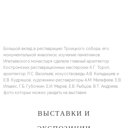
Большой вклад в реставрацию Троицкого собора, его
монументальной живописи, изучение памятников
Ипатьевского монастыря сделали главный архитектор
Костромских реставрационных мастерских К.Г. Тороп,
архитектор Л.С. Васильев; искусствоведы А.В. Кильдышев и
Е.В. Кудряшов, художники-реставраторы А.М. Малафеев, Е.В.
Ильвес, Г.Б. Губочкин, Е.И. Марев, Е.В. Рыбцов, В.Т. Андреев,
фото которых можно увидеть на выставке.
ВЫСТАВКИ И