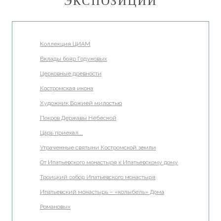
ЭКСПОЗИЦИИ
Коллекция ЦИАМ
Вклады бояр Годуновых
Церковные древности
Костромская икона
Художник Божией милостью
Покров Державы Небесной
Царь приехал...
Утраченные святыни Костромской земли
От Ипатьевского монастыря к Ипатьевскому дому
Троицкий собор Ипатьевского монастыря
Ипатьевский монастырь – «колыбель» Дома
Романовых