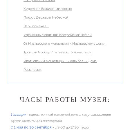
Костромская икона
Художник Божией милостью
Покров Державы Небесной
Царь приехал...
Утраченные святыни Костромской земли
От Ипатьевского монастыря к Ипатьевскому дому
Троицкий собор Ипатьевского монастыря
Ипатьевский монастырь – «колыбель» Дома
Романовых
ЧАСЫ РАБОТЫ МУЗЕЯ:
1 января
- единственный выходной день в году, экспозиции
музея закрыты для посещения.
C 1 мая по 30 сентября
- с 9.00 до 17.30 часов