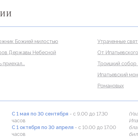
ЦИИ
ожник Божией милостью
Утраченные свя
ров Державы Небесной
От Ипатьевского
 приехал...
Троицкий собор
Ипатьевский мон
Романовых
C 1 мая по 30 сентября
- с 9.00 до 17.30
(Ув
часов
Ипа
C 1 октября по 30 апреля
- с 10.00 до 17.00
бла
часов
бил