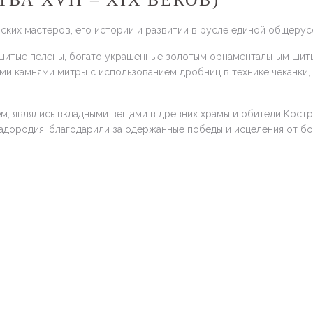
А XVII – XIX ВЕКОВ)
ких мастеров, его истории и развитии в русле единой общерусск
шитые пелены, богато украшенные золотым орнаментальным шит
ми камнями митры с использованием дробниц в технике чеканки,
м, являлись вкладными вещами в древних храмы и обители Кост
адородия, благодарили за одержанные победы и исцеления от бо